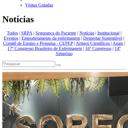
Visitas Guiadas
Notícias
Todos
|
SRPA
|
Segurança do Paciente
|
Notícias
|
Institucional
|
Eventos
|
Empoderamento da enfermagem
|
Despertar Sustentável
|
Comitê de Ensino e Pesquisa - CEPEP
|
Artigos Científicos
|
Anais
|
17º Congresso Brasileiro de Enfermagem
|
16º Congresso
|
14º
Simpósio