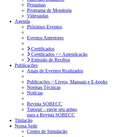
Pesquisas
Programa de Monitoria
Videoaulas
Agenda
Próximos Eventos
Eventos Anteriores
Certificados
Certificados >> Autenticação
Emissão de Recibos
Publicações
Anais de Eventos Realizados
Publicações > Livros, Manuais e E-books
Normas Técnicas
Notícias
Revista SOBECC
Tutorial – envie seu artigo
para a Revista SOBECC
Titulação
Nossa Sede
Centro de Simulação