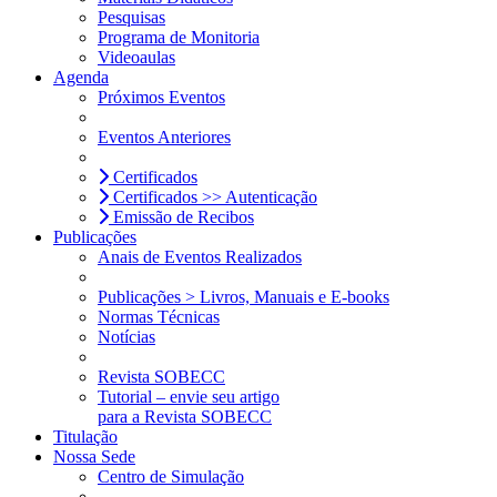
Pesquisas
Programa de Monitoria
Videoaulas
Agenda
Próximos Eventos
Eventos Anteriores
Certificados
Certificados >> Autenticação
Emissão de Recibos
Publicações
Anais de Eventos Realizados
Publicações > Livros, Manuais e E-books
Normas Técnicas
Notícias
Revista SOBECC
Tutorial – envie seu artigo
para a Revista SOBECC
Titulação
Nossa Sede
Centro de Simulação