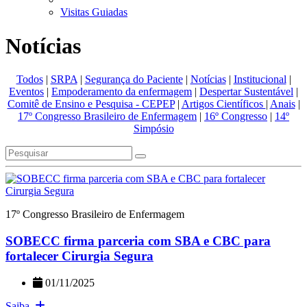
Visitas Guiadas
Notícias
Todos
|
SRPA
|
Segurança do Paciente
|
Notícias
|
Institucional
|
Eventos
|
Empoderamento da enfermagem
|
Despertar Sustentável
|
Comitê de Ensino e Pesquisa - CEPEP
|
Artigos Científicos
|
Anais
|
17º Congresso Brasileiro de Enfermagem
|
16º Congresso
|
14º
Simpósio
17º Congresso Brasileiro de Enfermagem
SOBECC firma parceria com SBA e CBC para
fortalecer Cirurgia Segura
01/11/2025
Saiba