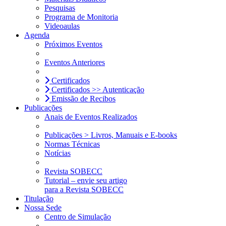
Pesquisas
Programa de Monitoria
Videoaulas
Agenda
Próximos Eventos
Eventos Anteriores
Certificados
Certificados >> Autenticação
Emissão de Recibos
Publicações
Anais de Eventos Realizados
Publicações > Livros, Manuais e E-books
Normas Técnicas
Notícias
Revista SOBECC
Tutorial – envie seu artigo
para a Revista SOBECC
Titulação
Nossa Sede
Centro de Simulação