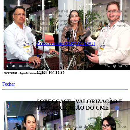
Moderador: Rafael Bianconi, diretor da Comissão de
Assistência da SOBECC Convidados: Larissa de
Siqueira Gutierres, membro da Comissão de Eventos
Regionais da SOBECC, e Ernane de Sousa Almeida,
membro do Comitê de Gestão da SOBEC
Acesso restrito CLIQUE AQUI
×
SOBECCAST – AGENDAMENTO
CIRÚRGICO
Fechar
SOBECCAST - VALORIZAÇÃO E
TERCEIRIZAÇÃO DO CME
-
23/11/2023
Moderadora: Hellen Maria de Lima Graf Fernandes,