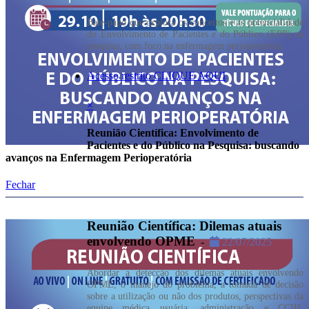
Bate-papo que explora os conceitos e as potencialidade
do Envolvimento de Pacientes e do Público (EPP) na
pesquisa, com foco na enfermagem perioperatória.
Acesso restrito CLIQUE AQUI
×
Reunião Científica: Envolvimento de
Pacientes e do Público na Pesquisa: buscando
avanços na Enfermagem Perioperatória
Fechar
Reunião Científica: Dilemas atuais
envolvendo OPME
-
22/07/2025
Abordar a detecção dos dilemas atuais envolvendo
OPME, o manejo do problema, a tomada de decisão
sobre a utilização ou não dos produtos, perspectivas da
equipe médica usuária, administração e CCIH,