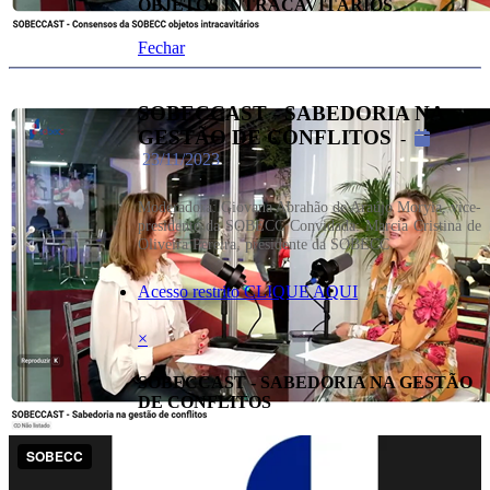
OBJETOS INTRACAVITÁRIOS
Fechar
SOBECCAST - SABEDORIA NA
GESTÃO DE CONFLITOS
-
23/11/2023
Moderadora: Giovana Abrahão de Araújo Moryia, vice-
presidente da SOBECC Convidada: Marcia Cristina de
Oliveira Pereira, presidente da SOBECC
Acesso restrito CLIQUE AQUI
×
SOBECCAST - SABEDORIA NA GESTÃO
DE CONFLITOS
Fechar