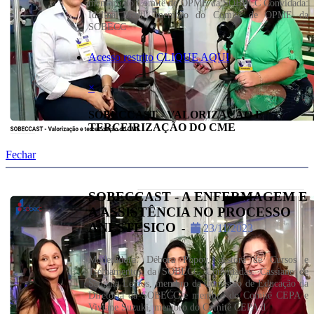
membro do Comitê de OPME da SOBECC Convidada:
Idalina Brasil, membro do Comitê de OPME da
SOBECC
Acesso restrito CLIQUE AQUI
×
SOBECCAST - VALORIZAÇÃO E
TERCEIRIZAÇÃO DO CME
Fechar
SOBECCAST - A ENFERMAGEM E
A ASSISTÊNCIA NO PROCESSO
ANESTÉSICO
-
23/11/2023
Moderadora: Débora Popov, gestora de Cursos e
Treinamentos da SOBECC Convidadas: Cassiane de
Santana Lemos, membro da Comissão de Educação da
Diretoria da SOBECC e membro do Comitê CEPA e
Viviane Suzuki, membro do Comitê CEPA d