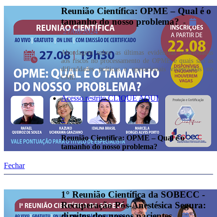
Reunião Científica: OPME – Qual é o
tamanho do nosso problema?
-
27/08/2024
Abordagem sobre as últimas evidências relacionadas
aos riscos no processamento de OPME e quais são as
dificuldades práticas e operacionais vivenciadas no
CME.
Acesso restrito CLIQUE AQUI
×
Reunião Científica: OPME – Qual é o
tamanho do nosso problema?
Fechar
1° Reunião Científica da SOBECC -
Recuperação Pós-Anestésica Segura:
direitos dos nossos pacientes
-