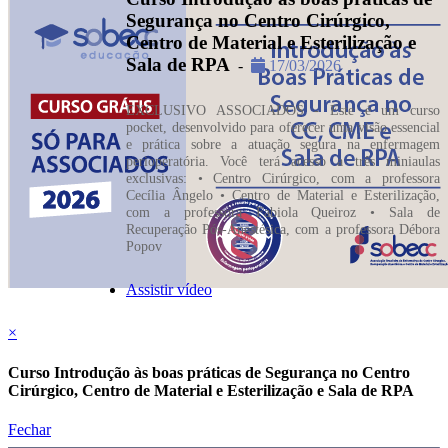
Segurança no Centro Cirúrgico,
Centro de Material e Esterilização e
Sala de RPA
-
17/03/2026
EXCLUSIVO ASSOCIADOS - Este é um curso
pocket, desenvolvido para oferecer uma visão essencial
e prática sobre a atuação segura na enfermagem
perioperatória. Você terá acesso a três miniaulas
exclusivas: • Centro Cirúrgico, com a professora
Cecília Ângelo • Centro de Material e Esterilização,
com a professora Fabiola Queiroz • Sala de
Recuperação Pós-Anestésica, com a professora Débora
Popov
Assistir vídeo
×
Curso Introdução às boas práticas de Segurança no Centro
Cirúrgico, Centro de Material e Esterilização e Sala de RPA
Fechar