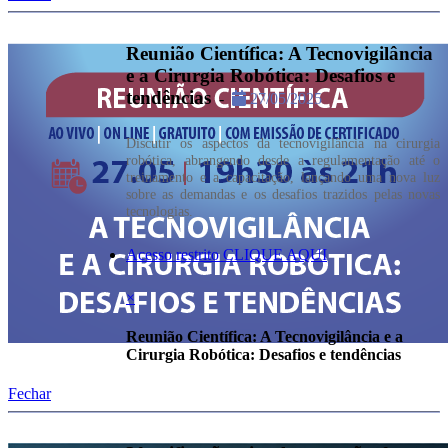
Reunião Científica: A Tecnovigilância
e a Cirurgia Robótica: Desafios e
tendências
-
27/05/2025
Discutir os aspectos da tecnovigilância na cirurgia
robótica, abrangendo desde a regulamentação até o
treinamento e a capacitação, lançando uma nova luz
sobre as demandas e os desafios trazidos pelas novas
tecnologias.
Acesso restrito CLIQUE AQUI
×
Reunião Científica: A Tecnovigilância e a
Cirurgia Robótica: Desafios e tendências
Fechar