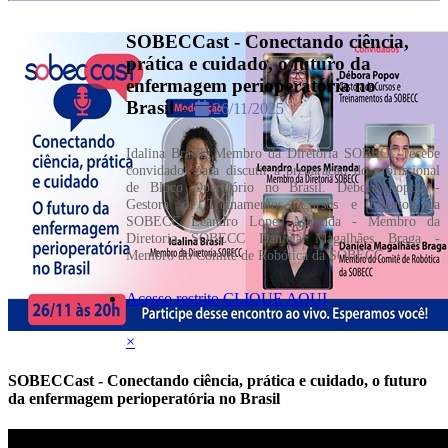
SOBECCast - Conectando ciência,
prática e cuidado, o futuro da
enfermagem perioperatória no
Brasil
-
26/11/2025
Idalina Brasil, Membro da Diretoria SOBECC recebe
convidados para discutir a preparação do profissional
de Bloco Operatório no Brasil. Débora Popov -
Gestora de Treinamentos, Cursos e Eventos da
SOBECC Leandro Lopes Miranda - Membro da
Diretoria SOBECC Daniela Magalhães Braga -
Membro do Comitê de Robótica da SOBECC
Acesso restrito CLIQUE AQUI
×
SOBECCast - Conectando ciência, prática e cuidado, o futuro
da enfermagem perioperatória no Brasil