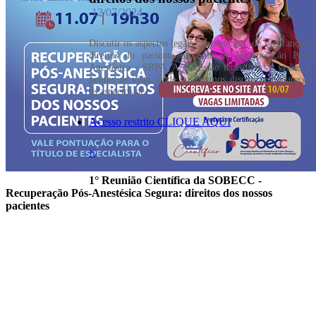
12/07/2024
Discutir os aspectos legais, assistenciais, de segurança e
direitos do paciente na Sala de Recuperação Pós-
Anestésica - SRPA. A discussão terá diversas visões e
pontos de vista, onde buscaremos discutir e esclarecer
os aspectos de
Acesso restrito CLIQUE AQUI
×
1° Reunião Científica da SOBECC -
Recuperação Pós-Anestésica Segura: direitos dos nossos
pacientes