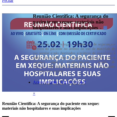
Fechar
Reunião Científica: A segurança do
paciente em xeque: materiais não
hospitalares e suas implicações
-
28/02/2025
Discutir os aspectos legais, assistenciais, de segurança e
direitos do paciente no âmbito do uso de materiais de
uso secular e não destinados a práticas de assistência à
saúde, discutindo seus impactos e implicações para o
paciente, aspectos regulamentares, controle de
infecção, entre outros aspectos relevantes e de impacto
na assistência segura.
Acesso restrito CLIQUE AQUI
×
Reunião Científica: A segurança do paciente em xeque:
materiais não hospitalares e suas implicações