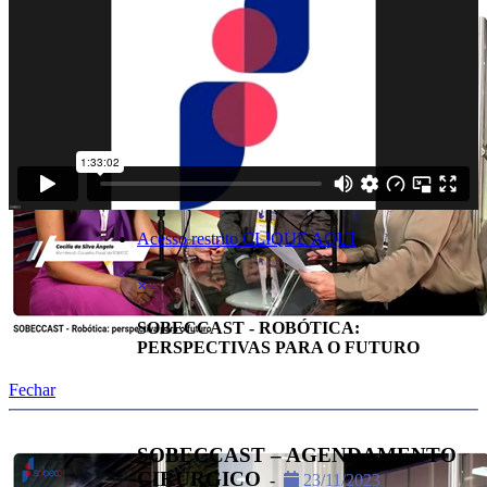
SOBECCAST - ROBÓTICA:
PERSPECTIVAS PARA O
FUTURO
-
23/11/2023
Moderadora: Cecília da Silva Ângelo, membro do
Conselho Fiscal da SOBECC Convidados: Dr. Gustavo
Guimarães, membro do Comitê de Robótica da
SOBECC, e Jessica Tardim, enfermeira Tecnologista
Pleno do Instituto Nacional de Câncer
Acesso restrito CLIQUE AQUI
×
SOBECCAST - ROBÓTICA:
PERSPECTIVAS PARA O FUTURO
Fechar
SOBECCAST – AGENDAMENTO
CIRÚRGICO
-
23/11/2023