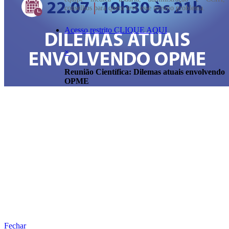
conselhos para quem teve esse mesmo problema.
Acesso restrito CLIQUE AQUI
×
Reunião Científica: Dilemas atuais envolvendo
OPME
Fechar