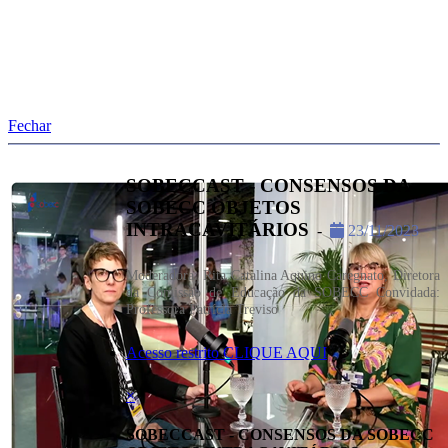
Fechar
SOBECCAST - CONSENSOS DA
SOBECC OBJETOS
INTRACAVITÁRIOS
-
23/11/2023
Moderadora: Rita Catalina Aquino Caregnato, Diretora
da Comissão de Educação da SOBECC Convidada:
Professora Patrícia Treviso
Acesso restrito CLIQUE AQUI
×
SOBECCAST - CONSENSOS DA SOBECC