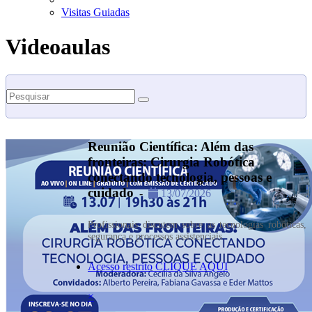
Visitas Guiadas
Videoaulas
Pesquisar
Reunião Científica: Além das
fronteiras: Cirurgia Robótica
conectando tecnologia, pessoas e
cuidado
-
13/07/2026
Profissionais discutem sobre as tecnologias robóticas,
segurança e processos assistenciais
Acesso restrito CLIQUE AQUI
×