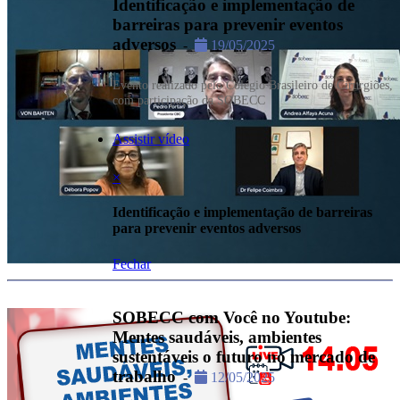
Identificação e implementação de
barreiras para prevenir eventos
adversos
-
19/05/2025
Evento realizado pelo Colégio Brasileiro de Cirurgiões,
com participação da SOBECC
Assistir vídeo
×
Identificação e implementação de barreiras
para prevenir eventos adversos
Fechar
SOBECC com Você no Youtube:
Mentes saudáveis, ambientes
sustentáveis o futuro no mercado de
trabalho
-
12/05/2025