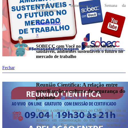
Transmissão em comemoração a Semana da
Enfermagem.
Assistir vídeo
×
SOBECC com Você no Youtube: Mentes
saudáveis, ambientes sustentáveis o futuro no
mercado de trabalho
Fechar
Reunião Científica: A relação entre
esterilização e cultura de segurança do
paciente
-
09/04/2025
Discutir a cultura de segurança no CME. Quais são as
tendências e atualizações nesse cenário? O debate
acontece em comemoração do Dia Internacional das
Ciências da Esterilização, data que fortalece a