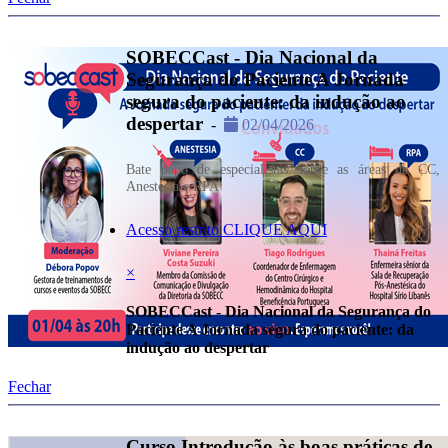
SOBECCast - Dia Nacional da
Segurança do Paciente A Jornada
segura do paciente: da indução ao
despertar
-
02/04/2026
Bate papo de especialistas sobre as áreas de CC,
Anestesia e RPA
Acesso restrito CLIQUE AQUI
×
SOBECCast - Dia Nacional da Segurança do
Paciente A Jornada segura do paciente: da
indução ao despertar
Fechar
Curso Introdução às boas práticas de