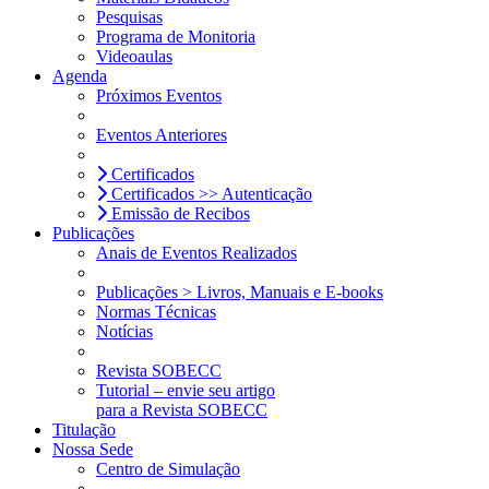
Pesquisas
Programa de Monitoria
Videoaulas
Agenda
Próximos Eventos
Eventos Anteriores
Certificados
Certificados >> Autenticação
Emissão de Recibos
Publicações
Anais de Eventos Realizados
Publicações > Livros, Manuais e E-books
Normas Técnicas
Notícias
Revista SOBECC
Tutorial – envie seu artigo
para a Revista SOBECC
Titulação
Nossa Sede
Centro de Simulação