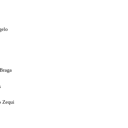
gelo
 Braga
s
o Zequi