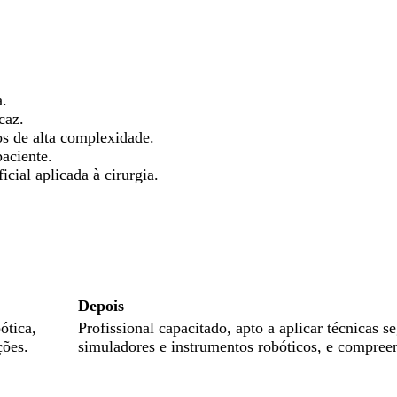
a.
caz.
os de alta complexidade.
aciente.
icial aplicada à cirurgia.
Depois
ótica,
Profissional capacitado, apto a aplicar técnicas se
ções.
simuladores e instrumentos robóticos, e compreen