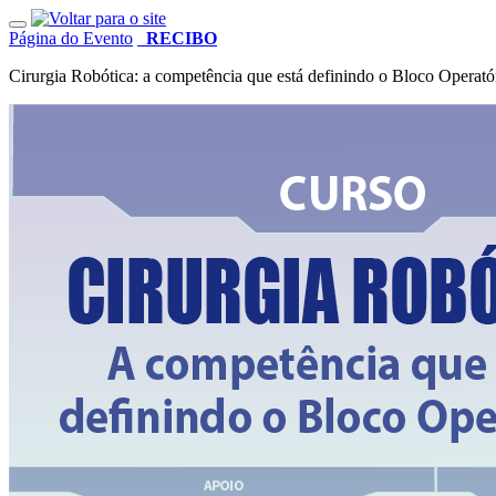
Toggle navigation
Página do Evento
RECIBO
Cirurgia Robótica: a competência que está definindo o Bloco Operató