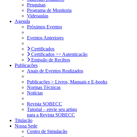
Pesquisas
Programa de Monitoria
Videoaulas
Agenda
Próximos Eventos
Eventos Anteriores
Certificados
Certificados >> Autenticação
Emissão de Recibos
Publicações
Anais de Eventos Realizados
Publicações > Livros, Manuais e E-books
Normas Técnicas
Notícias
Revista SOBECC
Tutorial – envie seu artigo
para a Revista SOBECC
Titulação
Nossa Sede
Centro de Simulação