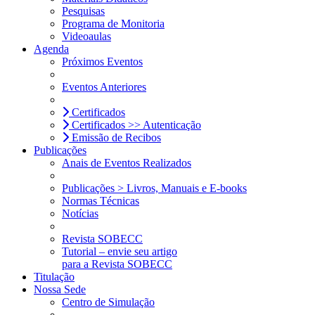
Pesquisas
Programa de Monitoria
Videoaulas
Agenda
Próximos Eventos
Eventos Anteriores
Certificados
Certificados >> Autenticação
Emissão de Recibos
Publicações
Anais de Eventos Realizados
Publicações > Livros, Manuais e E-books
Normas Técnicas
Notícias
Revista SOBECC
Tutorial – envie seu artigo
para a Revista SOBECC
Titulação
Nossa Sede
Centro de Simulação