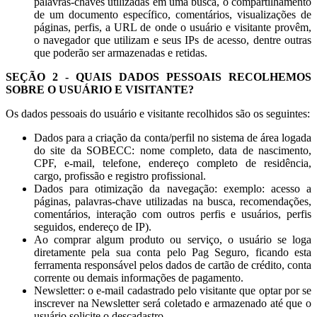
palavras-chaves utilizadas em uma busca, o compartilhamento
de um documento específico, comentários, visualizações de
páginas, perfis, a URL de onde o usuário e visitante provêm,
o navegador que utilizam e seus IPs de acesso, dentre outras
que poderão ser armazenadas e retidas.
SEÇÃO 2 - QUAIS DADOS PESSOAIS RECOLHEMOS
SOBRE O USUÁRIO E VISITANTE?
Os dados pessoais do usuário e visitante recolhidos são os seguintes:
Dados para a criação da conta/perfil no sistema de área logada
do site da SOBECC: nome completo, data de nascimento,
CPF, e-mail, telefone, endereço completo de residência,
cargo, profissão e registro profissional.
Dados para otimização da navegação: exemplo: acesso a
páginas, palavras-chave utilizadas na busca, recomendações,
comentários, interação com outros perfis e usuários, perfis
seguidos, endereço de IP).
Ao comprar algum produto ou serviço, o usuário se loga
diretamente pela sua conta pelo Pag Seguro, ficando esta
ferramenta responsável pelos dados de cartão de crédito, conta
corrente ou demais informações de pagamento.
Newsletter: o e-mail cadastrado pelo visitante que optar por se
inscrever na Newsletter será coletado e armazenado até que o
usuário solicite o descadastro.