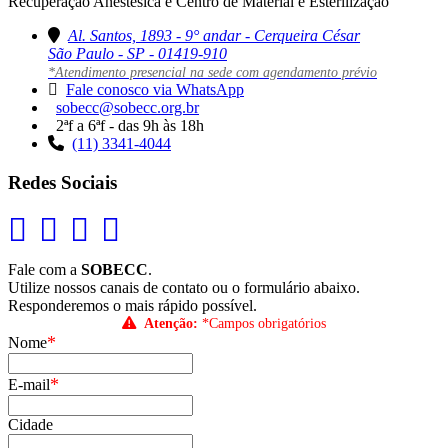
Recuperação Anestésica e Centro de Material e Esterilização
Al. Santos, 1893 - 9° andar - Cerqueira César
São Paulo - SP - 01419-910
*Atendimento presencial na sede com agendamento prévio
Fale conosco via WhatsApp
sobecc@sobecc.org.br
2ªf a 6ªf - das 9h às 18h
(11) 3341-4044
Redes Sociais
Fale com a
SOBECC
.
Utilize nossos canais de contato ou o formulário abaixo.
Responderemos o mais rápido possível.
Atenção:
*Campos obrigatórios
*
Nome
*
E-mail
Cidade