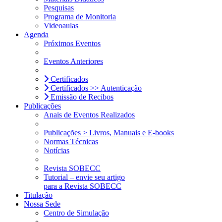
Pesquisas
Programa de Monitoria
Videoaulas
Agenda
Próximos Eventos
Eventos Anteriores
Certificados
Certificados >> Autenticação
Emissão de Recibos
Publicações
Anais de Eventos Realizados
Publicações > Livros, Manuais e E-books
Normas Técnicas
Notícias
Revista SOBECC
Tutorial – envie seu artigo
para a Revista SOBECC
Titulação
Nossa Sede
Centro de Simulação