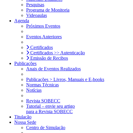
Pesquisas
Programa de Monitoria
Videoaulas
Agenda
Próximos Eventos
Eventos Anteriores
Certificados
Certificados >> Autenticação
Emissão de Recibos
Publicações
Anais de Eventos Realizados
Publicações > Livros, Manuais e E-books
Normas Técnicas
Notícias
Revista SOBECC
Tutorial – envie seu artigo
para a Revista SOBECC
Titulação
Nossa Sede
Centro de Simulação