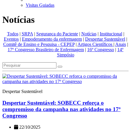
Visitas Guiadas
Notícias
Todos
|
SRPA
|
Segurança do Paciente
|
Notícias
|
Institucional
|
Eventos
|
Empoderamento da enfermagem
|
Despertar Sustentável
|
Comitê de Ensino e Pesquisa - CEPEP
|
Artigos Científicos
|
Anais
|
17º Congresso Brasileiro de Enfermagem
|
16º Congresso
|
14º
Simpósio
Despertar Sustentável
Despertar Sustentável: SOBECC reforça o
compromisso da campanha nas atividades no 17º
Congresso
22/10/2025