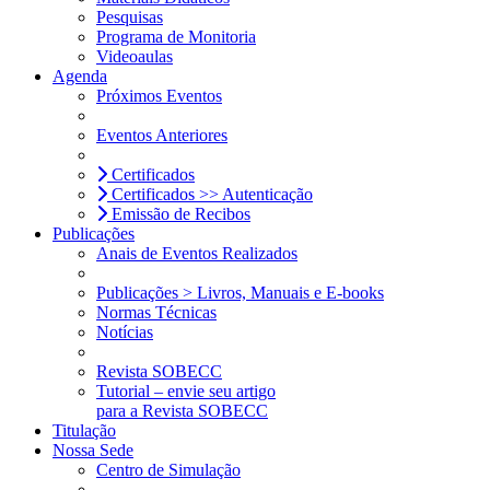
Pesquisas
Programa de Monitoria
Videoaulas
Agenda
Próximos Eventos
Eventos Anteriores
Certificados
Certificados >> Autenticação
Emissão de Recibos
Publicações
Anais de Eventos Realizados
Publicações > Livros, Manuais e E-books
Normas Técnicas
Notícias
Revista SOBECC
Tutorial – envie seu artigo
para a Revista SOBECC
Titulação
Nossa Sede
Centro de Simulação