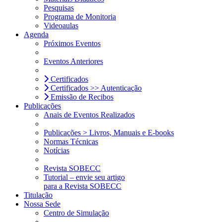
Pesquisas
Programa de Monitoria
Videoaulas
Agenda
Próximos Eventos
Eventos Anteriores
Certificados
Certificados >> Autenticação
Emissão de Recibos
Publicações
Anais de Eventos Realizados
Publicações > Livros, Manuais e E-books
Normas Técnicas
Notícias
Revista SOBECC
Tutorial – envie seu artigo
para a Revista SOBECC
Titulação
Nossa Sede
Centro de Simulação