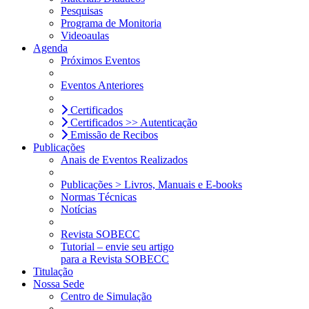
Pesquisas
Programa de Monitoria
Videoaulas
Agenda
Próximos Eventos
Eventos Anteriores
Certificados
Certificados >> Autenticação
Emissão de Recibos
Publicações
Anais de Eventos Realizados
Publicações > Livros, Manuais e E-books
Normas Técnicas
Notícias
Revista SOBECC
Tutorial – envie seu artigo
para a Revista SOBECC
Titulação
Nossa Sede
Centro de Simulação