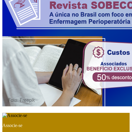
Previous
Next
Associe-se