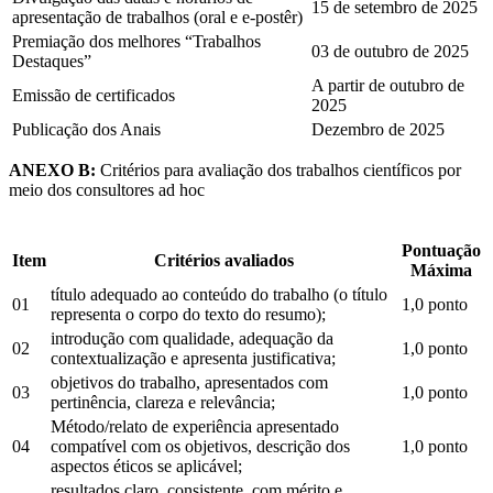
15 de setembro de 2025
apresentação de trabalhos (oral e e-postêr)
Premiação dos melhores “Trabalhos
03 de outubro de 2025
Destaques”
A partir de outubro de
Emissão de certificados
2025
Publicação dos Anais
Dezembro de 2025
ANEXO B:
Critérios para avaliação dos trabalhos científicos por
meio dos consultores ad hoc
Pontuação
Item
Critérios avaliados
Máxima
título adequado ao conteúdo do trabalho (o título
01
1,0 ponto
representa o corpo do texto do resumo);
introdução com qualidade, adequação da
02
1,0 ponto
contextualização e apresenta justificativa;
objetivos do trabalho, apresentados com
03
1,0 ponto
pertinência, clareza e relevância;
Método/relato de experiência apresentado
04
compatível com os objetivos, descrição dos
1,0 ponto
aspectos éticos se aplicável;
resultados claro, consistente, com mérito e