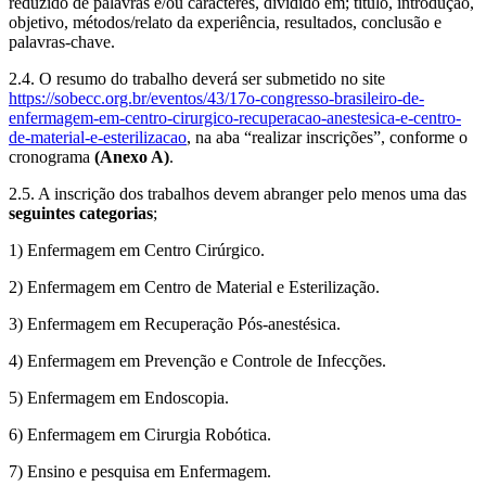
reduzido de palavras e/ou caracteres, dividido em; título, introdução,
objetivo, métodos/relato da experiência, resultados, conclusão e
palavras-chave.
2.4. O resumo do trabalho deverá ser submetido no site
https://sobecc.org.br/eventos/43/17o-congresso-brasileiro-de-
enfermagem-em-centro-cirurgico-recuperacao-anestesica-e-centro-
de-material-e-esterilizacao
, na aba “realizar inscrições”, conforme o
cronograma
(Anexo A)
.
2.5. A inscrição dos trabalhos devem abranger pelo menos uma das
seguintes categorias
;
1) Enfermagem em Centro Cirúrgico.
2) Enfermagem em Centro de Material e Esterilização.
3) Enfermagem em Recuperação Pós-anestésica.
4) Enfermagem em Prevenção e Controle de Infecções.
5) Enfermagem em Endoscopia.
6) Enfermagem em Cirurgia Robótica.
7) Ensino e pesquisa em Enfermagem.