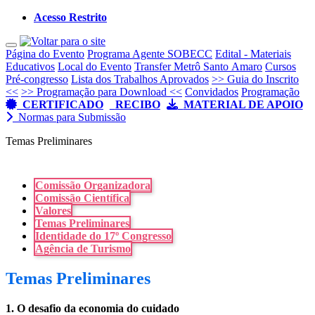
Acesso Restrito
Toggle navigation
Página do Evento
Programa Agente SOBECC
Edital - Materiais
Educativos
Local do Evento
Transfer Metrô Santo Amaro
Cursos
Pré-congresso
Lista dos Trabalhos Aprovados
>> Guia do Inscrito
<<
>> Programação para Download <<
Convidados
Programação
CERTIFICADO
RECIBO
MATERIAL DE APOIO
Normas para Submissão
Temas Preliminares
Comissão Organizadora
Comissão Científica
Valores
Temas Preliminares
Identidade do 17º Congresso
Agência de Turismo
Temas Preliminares
1. O desafio da economia do cuidado