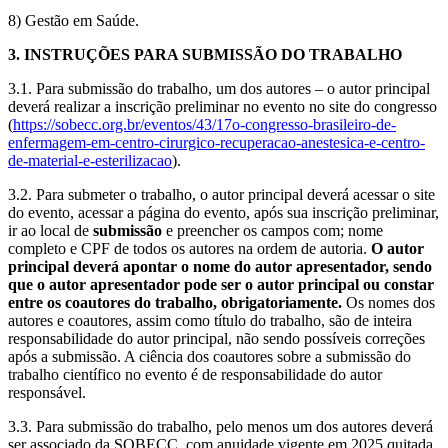
8) Gestão em Saúde.
3. INSTRUÇÕES PARA SUBMISSÃO DO TRABALHO
3.1. Para submissão do trabalho, um dos autores – o autor principal
deverá realizar a inscrição preliminar no evento no site do congresso
(
https://sobecc.org.br/eventos/43/17o-congresso-brasileiro-de-
enfermagem-em-centro-cirurgico-recuperacao-anestesica-e-centro-
de-material-e-esterilizacao
).
3.2. Para submeter o trabalho, o autor principal deverá acessar o site
do evento, acessar a página do evento, após sua inscrição preliminar,
ir ao local de
submissão
e preencher os campos com; nome
completo e CPF de todos os autores na ordem de autoria.
O autor
principal deverá apontar o nome do autor apresentador, sendo
que o autor apresentador pode ser o autor principal ou constar
entre os coautores do trabalho, obrigatoriamente.
Os nomes dos
autores e coautores, assim como título do trabalho, são de inteira
responsabilidade do autor principal, não sendo possíveis correções
após a submissão. A ciência dos coautores sobre a submissão do
trabalho científico no evento é de responsabilidade do autor
responsável.
3.3. Para submissão do trabalho, pelo menos um dos autores deverá
ser associado da SOBECC, com anuidade vigente em 2025 quitada,