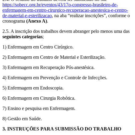
https://sobecc.org.br/eventos/43/17o-congresso-brasileiro-de-
enfermagem-em-centro-cirurgico-recuperacao-anestesica-e-centro-
de-material-e-esterilizacao
, na aba “realizar inscrições”, conforme o
cronograma
(Anexo A)
.
2.5. A inscrição dos trabalhos devem abranger pelo menos uma das
seguintes categorias
;
1) Enfermagem em Centro Cirúrgico.
2) Enfermagem em Centro de Material e Esterilização.
3) Enfermagem em Recuperação Pós-anestésica.
4) Enfermagem em Prevenção e Controle de Infecções.
5) Enfermagem em Endoscopia.
6) Enfermagem em Cirurgia Robótica.
7) Ensino e pesquisa em Enfermagem.
8) Gestão em Saúde.
3. INSTRUÇÕES PARA SUBMISSÃO DO TRABALHO