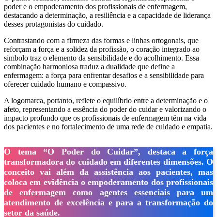
poder e o empoderamento dos profissionais de enfermagem,
destacando a determinação, a resiliência e a capacidade de liderança
desses protagonistas do cuidado.
Contrastando com a firmeza das formas e linhas ortogonais, que
reforçam a força e a solidez da profissão, o coração integrado ao
símbolo traz o elemento da sensibilidade e do acolhimento. Essa
combinação harmoniosa traduz a dualidade que define a
enfermagem: a força para enfrentar desafios e a sensibilidade para
oferecer cuidado humano e compassivo.
A logomarca, portanto, reflete o equilíbrio entre a determinação e o
afeto, representando a essência do poder do cuidar e valorizando o
impacto profundo que os profissionais de enfermagem têm na vida
dos pacientes e no fortalecimento de uma rede de cuidado e empatia.
O tema “O Poder do Cuidar”, destaca a força
transformadora do cuidado em diferentes dimensões. O
conceito vai além da assistência aos pacientes, mas
coloca em evidência o empoderamento dos profissionais
de enfermagem como agentes essenciais para um
atendimento de excelência e para a transformação do
setor da saúde.