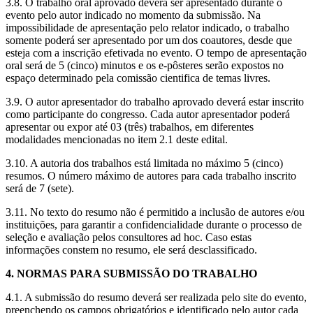
3.8. O trabalho oral aprovado deverá ser apresentado durante o
evento pelo autor indicado no momento da submissão. Na
impossibilidade de apresentação pelo relator indicado, o trabalho
somente poderá ser apresentado por um dos coautores, desde que
esteja com a inscrição efetivada no evento. O tempo de apresentação
oral será de 5 (cinco) minutos e os e-pôsteres serão expostos no
espaço determinado pela comissão cientifica de temas livres.
3.9. O autor apresentador do trabalho aprovado deverá estar inscrito
como participante do congresso. Cada autor apresentador poderá
apresentar ou expor até 03 (três) trabalhos, em diferentes
modalidades mencionadas no item 2.1 deste edital.
3.10. A autoria dos trabalhos está limitada no máximo 5 (cinco)
resumos. O número máximo de autores para cada trabalho inscrito
será de 7 (sete).
3.11. No texto do resumo não é permitido a inclusão de autores e/ou
instituições, para garantir a confidencialidade durante o processo de
seleção e avaliação pelos consultores ad hoc. Caso estas
informações constem no resumo, ele será desclassificado.
4. NORMAS PARA SUBMISSÃO DO TRABALHO
4.1. A submissão do resumo deverá ser realizada pelo site do evento,
preenchendo os campos obrigatórios e identificado pelo autor cada