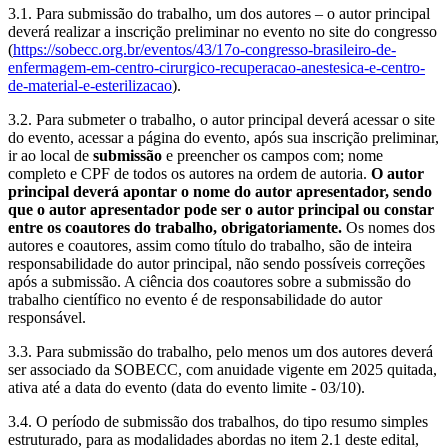
3.1. Para submissão do trabalho, um dos autores – o autor principal
deverá realizar a inscrição preliminar no evento no site do congresso
(
https://sobecc.org.br/eventos/43/17o-congresso-brasileiro-de-
enfermagem-em-centro-cirurgico-recuperacao-anestesica-e-centro-
de-material-e-esterilizacao
).
3.2. Para submeter o trabalho, o autor principal deverá acessar o site
do evento, acessar a página do evento, após sua inscrição preliminar,
ir ao local de
submissão
e preencher os campos com; nome
completo e CPF de todos os autores na ordem de autoria.
O autor
principal deverá apontar o nome do autor apresentador, sendo
que o autor apresentador pode ser o autor principal ou constar
entre os coautores do trabalho, obrigatoriamente.
Os nomes dos
autores e coautores, assim como título do trabalho, são de inteira
responsabilidade do autor principal, não sendo possíveis correções
após a submissão. A ciência dos coautores sobre a submissão do
trabalho científico no evento é de responsabilidade do autor
responsável.
3.3. Para submissão do trabalho, pelo menos um dos autores deverá
ser associado da SOBECC, com anuidade vigente em 2025 quitada,
ativa até a data do evento (data do evento limite - 03/10).
3.4. O período de submissão dos trabalhos, do tipo resumo simples
estruturado, para as modalidades abordas no item 2.1 deste edital,