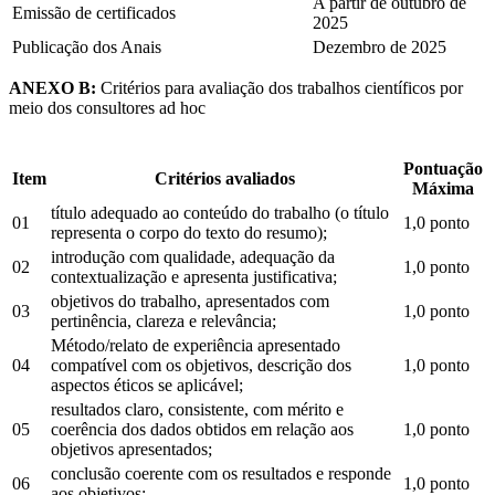
A partir de outubro de
Emissão de certificados
2025
Publicação dos Anais
Dezembro de 2025
ANEXO B:
Critérios para avaliação dos trabalhos científicos por
meio dos consultores ad hoc
Pontuação
Item
Critérios avaliados
Máxima
título adequado ao conteúdo do trabalho (o título
01
1,0 ponto
representa o corpo do texto do resumo);
introdução com qualidade, adequação da
02
1,0 ponto
contextualização e apresenta justificativa;
objetivos do trabalho, apresentados com
03
1,0 ponto
pertinência, clareza e relevância;
Método/relato de experiência apresentado
04
compatível com os objetivos, descrição dos
1,0 ponto
aspectos éticos se aplicável;
resultados claro, consistente, com mérito e
05
coerência dos dados obtidos em relação aos
1,0 ponto
objetivos apresentados;
conclusão coerente com os resultados e responde
06
1,0 ponto
aos objetivos;