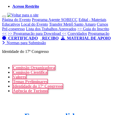
Acesso Restrito
Toggle navigation
Página do Evento
Programa Agente SOBECC
Edital - Materiais
Educativos
Local do Evento
Transfer Metrô Santo Amaro
Cursos
Pré-congresso
Lista dos Trabalhos Aprovados
>> Guia do Inscrito
<<
>> Programação para Download <<
Convidados
Programação
CERTIFICADO
RECIBO
MATERIAL DE APOIO
Normas para Submissão
Identidade do 17º Congresso
Comissão Organizadora
Comissão Científica
Valores
Temas Preliminares
Identidade do 17º Congresso
Agência de Turismo