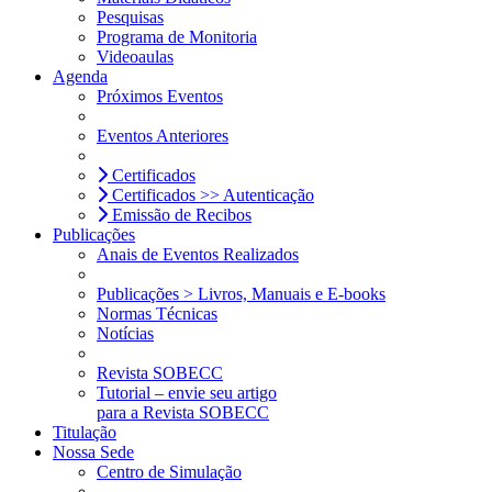
Pesquisas
Programa de Monitoria
Videoaulas
Agenda
Próximos Eventos
Eventos Anteriores
Certificados
Certificados >> Autenticação
Emissão de Recibos
Publicações
Anais de Eventos Realizados
Publicações > Livros, Manuais e E-books
Normas Técnicas
Notícias
Revista SOBECC
Tutorial – envie seu artigo
para a Revista SOBECC
Titulação
Nossa Sede
Centro de Simulação