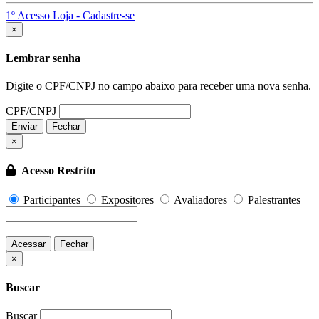
1º Acesso Loja - Cadastre-se
Fechar
×
Lembrar senha
Digite o CPF/CNPJ no campo abaixo para receber uma nova senha.
CPF/CNPJ
Enviar
Fechar
×
Acesso Restrito
Participantes
Expositores
Avaliadores
Palestrantes
Acessar
Fechar
Fechar
×
Buscar
Buscar