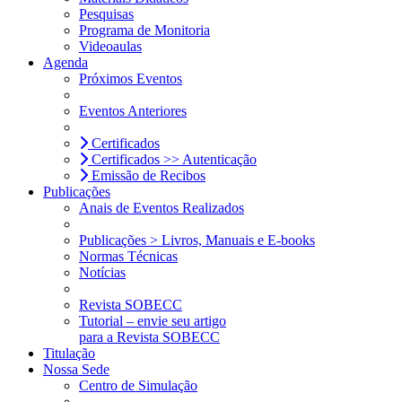
Pesquisas
Programa de Monitoria
Videoaulas
Agenda
Próximos Eventos
Eventos Anteriores
Certificados
Certificados >> Autenticação
Emissão de Recibos
Publicações
Anais de Eventos Realizados
Publicações > Livros, Manuais e E-books
Normas Técnicas
Notícias
Revista SOBECC
Tutorial – envie seu artigo
para a Revista SOBECC
Titulação
Nossa Sede
Centro de Simulação