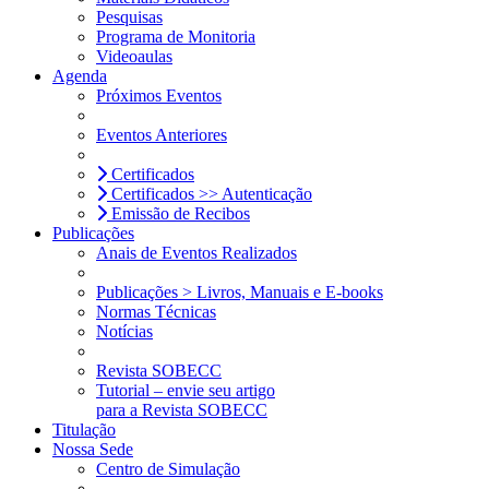
Pesquisas
Programa de Monitoria
Videoaulas
Agenda
Próximos Eventos
Eventos Anteriores
Certificados
Certificados >> Autenticação
Emissão de Recibos
Publicações
Anais de Eventos Realizados
Publicações > Livros, Manuais e E-books
Normas Técnicas
Notícias
Revista SOBECC
Tutorial – envie seu artigo
para a Revista SOBECC
Titulação
Nossa Sede
Centro de Simulação