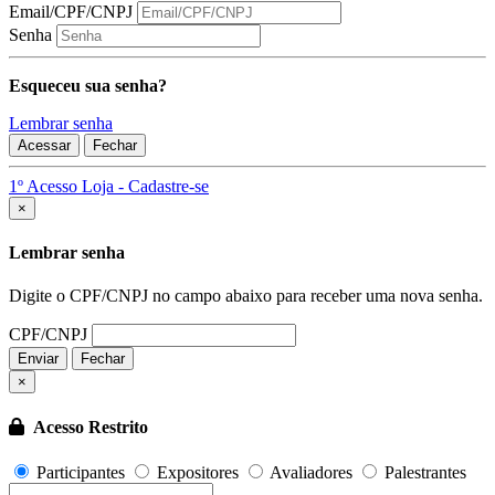
Email/CPF/CNPJ
Senha
Esqueceu sua senha?
Lembrar senha
Acessar
Fechar
1º Acesso Loja - Cadastre-se
Fechar
×
Lembrar senha
Digite o CPF/CNPJ no campo abaixo para receber uma nova senha.
CPF/CNPJ
Enviar
Fechar
×
Acesso Restrito
Participantes
Expositores
Avaliadores
Palestrantes