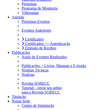
Pesquisas
Programa de Monitoria
Videoaulas
Agenda
Próximos Eventos
Eventos Anteriores
Certificados
Certificados >> Autenticação
Emissão de Recibos
Publicações
Anais de Eventos Realizados
Publicações > Livros, Manuais e E-books
Normas Técnicas
Notícias
Revista SOBECC
Tutorial – envie seu artigo
para a Revista SOBECC
Titulação
Nossa Sede
Centro de Simulação