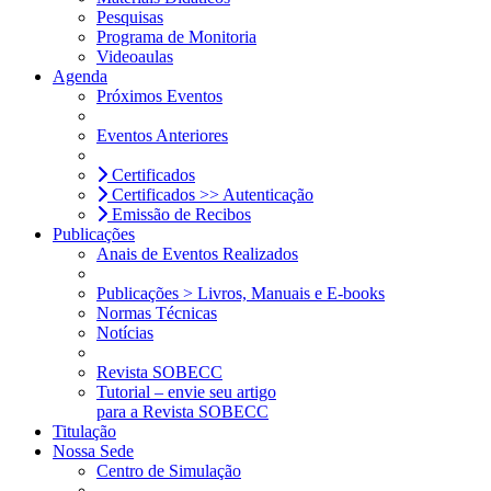
Pesquisas
Programa de Monitoria
Videoaulas
Agenda
Próximos Eventos
Eventos Anteriores
Certificados
Certificados >> Autenticação
Emissão de Recibos
Publicações
Anais de Eventos Realizados
Publicações > Livros, Manuais e E-books
Normas Técnicas
Notícias
Revista SOBECC
Tutorial – envie seu artigo
para a Revista SOBECC
Titulação
Nossa Sede
Centro de Simulação