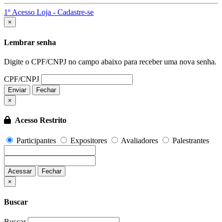
1º Acesso Loja - Cadastre-se
Fechar
×
Lembrar senha
Digite o CPF/CNPJ no campo abaixo para receber uma nova senha.
CPF/CNPJ
Enviar
Fechar
×
Acesso Restrito
Participantes
Expositores
Avaliadores
Palestrantes
Acessar
Fechar
Fechar
×
Buscar
Buscar