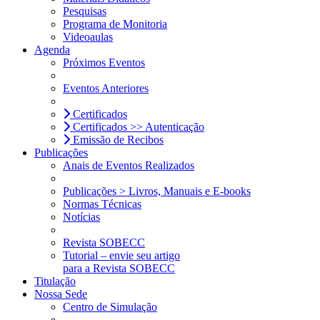
Pesquisas
Programa de Monitoria
Videoaulas
Agenda
Próximos Eventos
Eventos Anteriores
Certificados
Certificados >> Autenticação
Emissão de Recibos
Publicações
Anais de Eventos Realizados
Publicações > Livros, Manuais e E-books
Normas Técnicas
Notícias
Revista SOBECC
Tutorial – envie seu artigo
para a Revista SOBECC
Titulação
Nossa Sede
Centro de Simulação