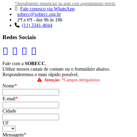
*Atendimento presencial na sede com agendamento prévio
Fale conosco via WhatsApp
sobecc@sobecc.org.br
2ªf a 6ªf - das 9h às 18h
(11) 3341-4044
Redes Sociais
Fale com a
SOBECC
.
Utilize nossos canais de contato ou o formulário abaixo.
Responderemos o mais rápido possível.
Atenção:
*Campos obrigatórios
*
Nome
*
E-mail
Cidade
UF
*
Mensagem