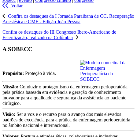
sobecc
|
evento
|
Congresso chileno
|
congresso
Voltar
Confira os destaques da I Jornada Paraibana de CC, Recuperação
Anestésica e CME - Edição João Pessoa
Confira os destaques do III Congresso Ibero-Americano de
Esterilização, realizado na Colômbia
A SOBECC
Propósito:
Proteção à vida.
Missão:
Conduzir o protagonismo da enfermagem perioperatória
pela prática baseada em evidência e geração de conhecimento
inovador para a qualidade e segurança da assistência ao paciente
cirúrgico.
Visão:
Ser a voz e o recurso para o avanço dos mais elevados
padrões de excelência para a prática da enfermagem perioperatória
no âmbito nacional e internacional.
Valores:
Postura e atitudes éticas, colaborativas e inclusivas.