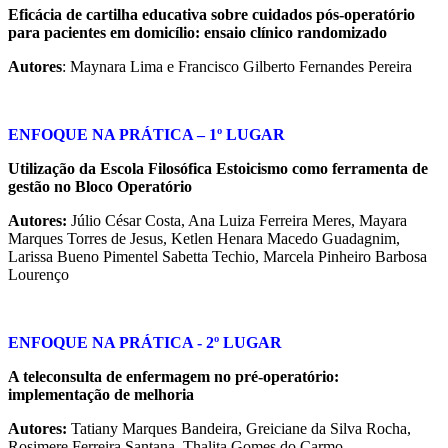
Eficácia de cartilha educativa sobre cuidados pós-operatório
para pacientes em domicílio: ensaio clínico randomizado
Autores
: Maynara Lima e Francisco Gilberto Fernandes Pereira
ENFOQUE NA PRÁTICA – 1º LUGAR
Utilização da Escola Filosófica Estoicismo como ferramenta de
gestão no Bloco Operatório
Autores:
Júlio César Costa, Ana Luiza Ferreira Meres, Mayara
Marques Torres de Jesus, Ketlen Henara Macedo Guadagnim,
Larissa Bueno Pimentel Sabetta Techio, Marcela Pinheiro Barbosa
Lourenço
ENFOQUE NA PRÁTICA - 2º LUGAR
A teleconsulta de enfermagem no pré-operatório:
implementação de melhoria
Autores:
Tatiany Marques Bandeira, Greiciane da Silva Rocha,
Rosimere Ferreira Santana, Thalita Gomes do Carmo