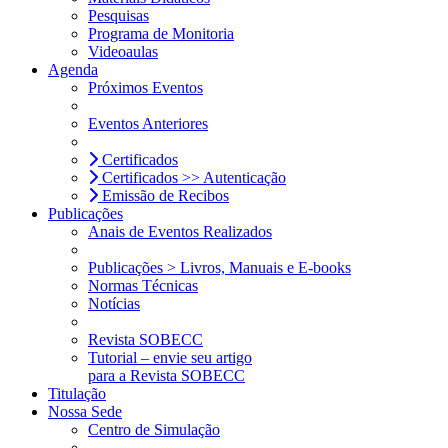
Pesquisas
Programa de Monitoria
Videoaulas
Agenda
Próximos Eventos
Eventos Anteriores
Certificados
Certificados >> Autenticação
Emissão de Recibos
Publicações
Anais de Eventos Realizados
Publicações > Livros, Manuais e E-books
Normas Técnicas
Notícias
Revista SOBECC
Tutorial – envie seu artigo
para a Revista SOBECC
Titulação
Nossa Sede
Centro de Simulação